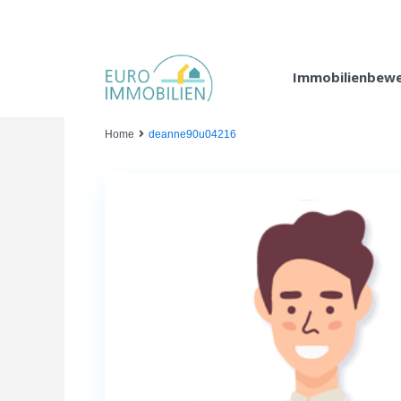
Immobilienbew
Home
deanne90u04216