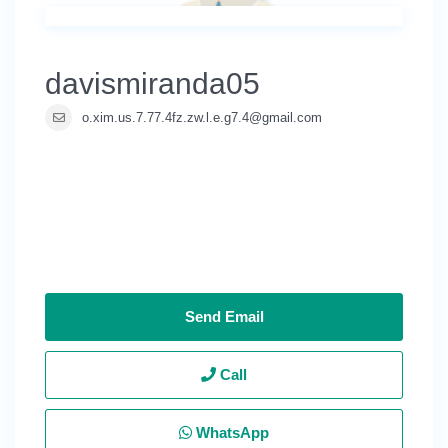
davismiranda05
o.xim.us.7.77.4fz.zw.l.e.g7.4@gmail.com
Send Email
Call
WhatsApp