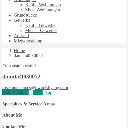
Kauf – Wohnungen
Miete -Wohnungen
Grundstücke
Gewerbe
Kauf – Gewerbe
Miete – Gewerbe
Ausland
Mietverwaltung
Home
danuta40l30052
Your search results
danuta40l30052
roseannethames@t.woeishyang.com
Send Email
Call
WhatsApp
Specialties & Service Areas
About Me
Contact Me