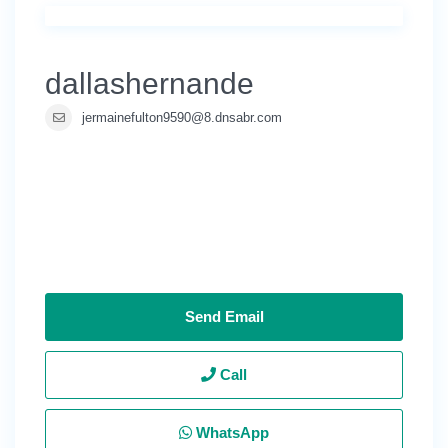
dallashernande
jermainefulton9590@8.dnsabr.com
Send Email
Call
WhatsApp