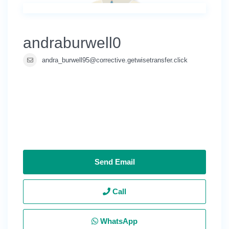
andraburwell0
andra_burwell95@corrective.getwisetransfer.click
Send Email
Call
WhatsApp