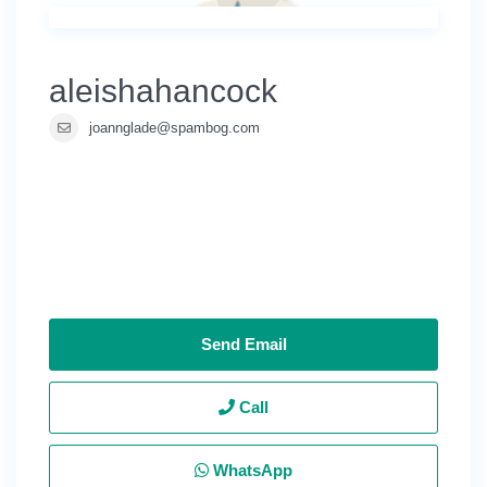
aleishahancock
joannglade@spambog.com
Send Email
Call
WhatsApp