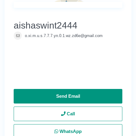
aishaswint2444
o.xi.m.u.s.7.7.7.yn.0.1.wz.zd6e@gmail.com
Send Email
Call
WhatsApp